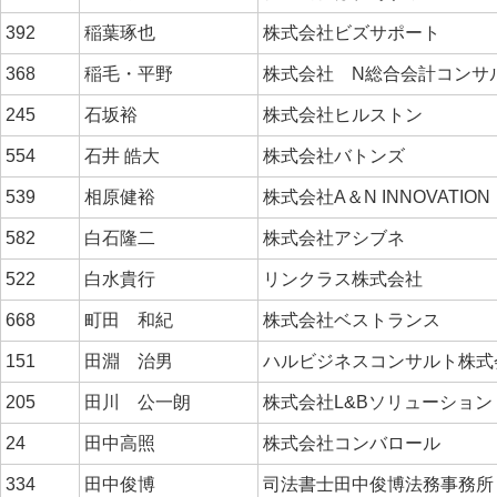
392
稲葉琢也
株式会社ビズサポート
368
稲毛・平野
株式会社 N総合会計コンサ
245
石坂裕
株式会社ヒルストン
554
石井 皓大
株式会社バトンズ
539
相原健裕
株式会社A＆N INNOVATION
582
白石隆二
株式会社アシブネ
522
白水貴行
リンクラス株式会社
668
町田 和紀
株式会社ベストランス
151
田淵 治男
ハルビジネスコンサルト株
205
田川 公一朗
株式会社L&Bソリューション
24
田中高照
株式会社コンバロール
334
田中俊博
司法書士田中俊博法務事務