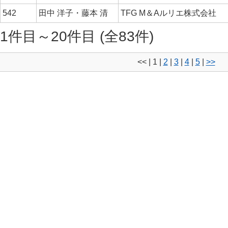
542
田中 洋子・藤本 清
TFG M＆Aルリエ株式会社
1件目～20件目 (全83件)
<<
|
1
|
2
|
3
|
4
|
5
|
>>