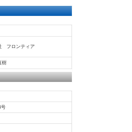
社 フロンティア
直樹
3号