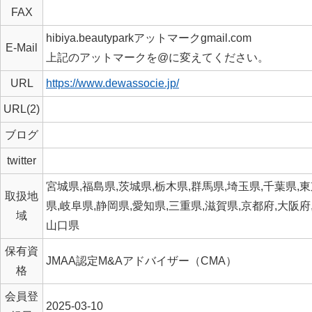
FAX
hibiya.beautyparkアットマークgmail.com
E-Mail
上記のアットマークを@に変えてください。
URL
https://www.dewassocie.jp/
URL(2)
ブログ
twitter
宮城県,福島県,茨城県,栃木県,群馬県,埼玉県,千葉県,
取扱地
県,岐阜県,静岡県,愛知県,三重県,滋賀県,京都府,大阪府
域
山口県
保有資
JMAA認定M&Aアドバイザー（CMA）
格
会員登
2025-03-10