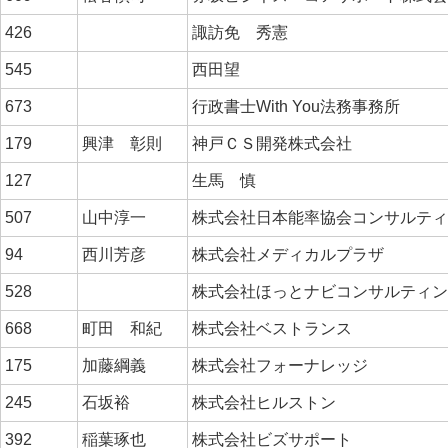
426
諏訪免 秀憲
545
西田望
673
行政書士With You法務事務所
179
興津 彰則
神戸ＣＳ開発株式会社
127
生馬 慎
507
山中淳一
株式会社日本能率協会コンサルテ
94
西川芳彦
株式会社メディカルプラザ
528
株式会社ほっとナビコンサルティ
668
町田 和紀
株式会社ベストランス
175
加藤綱義
株式会社フォーナレッジ
245
石坂裕
株式会社ヒルストン
392
稲葉琢也
株式会社ビズサポート