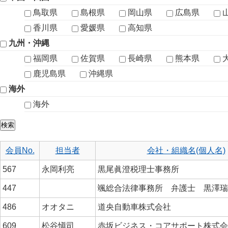
鳥取県
島根県
岡山県
広島県
香川県
愛媛県
高知県
九州・沖縄
福岡県
佐賀県
長崎県
熊本県
鹿児島県
沖縄県
海外
海外
会員No.
担当者
会社・組織名(個人名)
567
永岡利亮
黒尾眞澄税理士事務所
447
颯総合法律事務所 弁護士 黒澤
486
オオタニ
道央自動車株式会社
609
松谷愼司
赤坂ビジネス・コアサポート株式